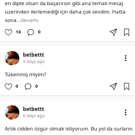
en dipte olsan da başarırsın gibi ana temalı mesaj 
üzerinden ilerlemediği için daha çok sevdim. Hatta 
sona
…devamı
16
0
betbettt
3 days ago
Tükenmiş miyim?
0
0
betbettt
6 days ago
Artık cidden özgür olmak istiyorum. Bu yol da surların 