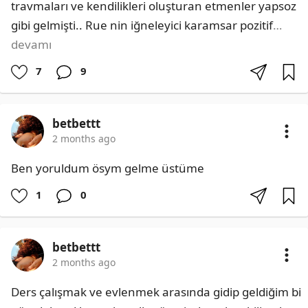
travmaları ve kendilikleri oluşturan etmenler yapsoz 
gibi gelmişti.. Rue nin iğneleyici karamsar pozitif
…
devamı
7
9
betbettt
2 months ago
Ben yoruldum ösym gelme üstüme
1
0
betbettt
2 months ago
Ders çalışmak ve evlenmek arasında gidip geldiğim bi 