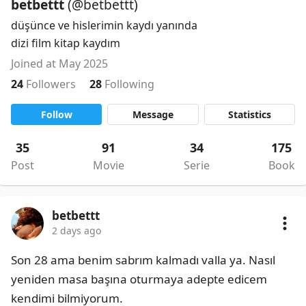
betbettt
(@betbettt)
düşünce ve hislerimin kaydı yanında 

dizi film kitap kaydım
Joined at May 2025
24
Followers
28
Following
Follow
Message
Statistics
35
91
34
175
Post
Movie
Serie
Book
betbettt
2 days ago
Son 28 ama benim sabrım kalmadı valla ya. Nasıl 
yeniden masa başına oturmaya adepte edicem 
kendimi bilmiyorum.