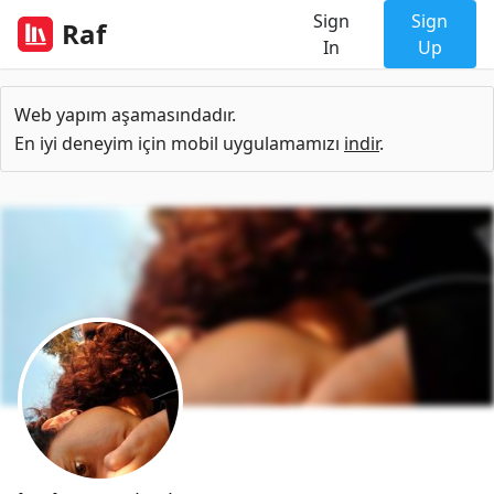
Sign
Sign
Raf
In
Up
Web yapım aşamasındadır.
En iyi deneyim için mobil uygulamamızı
indir
.