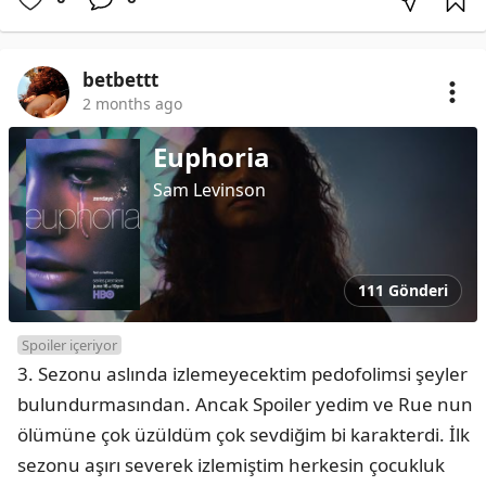
betbettt
2 months ago
Euphoria
Sam Levinson
111 Gönderi
Spoiler içeriyor
3. Sezonu aslında izlemeyecektim pedofolimsi şeyler 
bulundurmasından. Ancak Spoiler yedim ve Rue nun 
ölümüne çok üzüldüm çok sevdiğim bi karakterdi. İlk 
sezonu aşırı severek izlemiştim herkesin çocukluk 