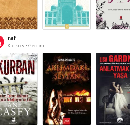
raf
Korku ve Gerilim