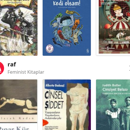
raf
Feminist Kitaplar