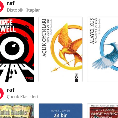
raf
Distopik Kitaplar
raf
Çocuk Klasikleri