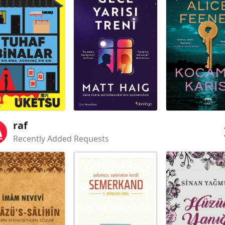
raf
Recently Added Requests