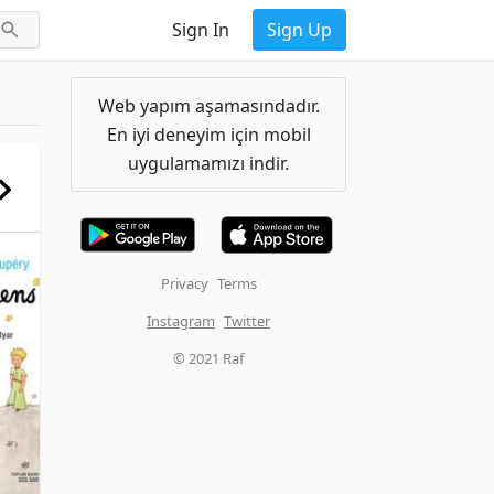
Sign In
Sign Up
Web yapım aşamasındadır.
En iyi deneyim için mobil
uygulamamızı indir.
Privacy
Terms
Instagram
Twitter
© 2021 Raf