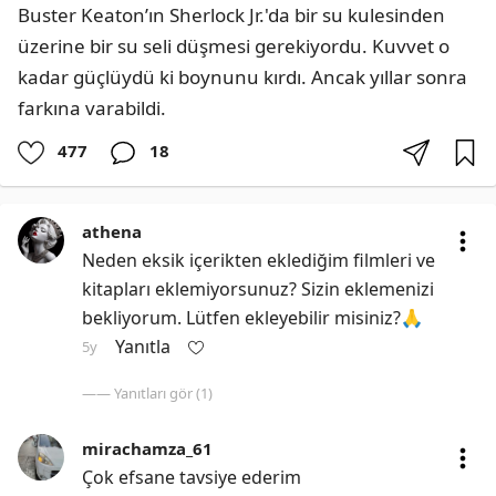
Buster Keaton’ın Sherlock Jr.'da bir su kulesinden 
üzerine bir su seli düşmesi gerekiyordu. Kuvvet o 
kadar güçlüydü ki boynunu kırdı. Ancak yıllar sonra 
farkına varabildi.
477
18
athena
Neden eksik içerikten eklediğim filmleri ve 
kitapları eklemiyorsunuz? Sizin eklemenizi 
bekliyorum. Lütfen ekleyebilir misiniz?🙏
Yanıtla
5y
—— Yanıtları gör (1)
mirachamza_61
Çok efsane tavsiye ederim