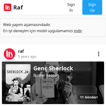
Sign
Sign
Raf
In
Up
Web yapım aşamasındadır.
En iyi deneyim için mobil uygulamamızı
indir
.
raf
5 years ago
Genç Sherlock
Buster Keaton
11 Gönderi