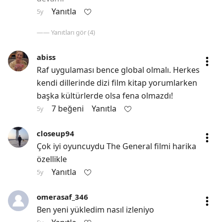
Yanıtla
5y
—— Yanıtları gör (4)
abiss
Raf uygulaması bence global olmalı. Herkes 
kendi dillerinde dizi film kitap yorumlarken 
başka kültürlerde olsa fena olmazdı!
7 beğeni
Yanıtla
5y
closeup94
Çok iyi oyuncuydu The General filmi harika 
özellikle
Yanıtla
5y
omerasaf_346
Ben yeni yükledim nasıl izleniyo