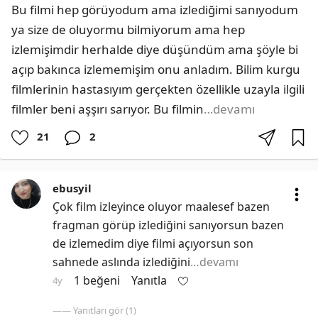
Bu filmi hep görüyodum ama izlediğimi sanıyodum 
ya size de oluyormu bilmiyorum ama hep 
izlemişimdir herhalde diye düşündüm ama şöyle bi 
açıp bakınca izlememişim onu anladım. Bilim kurgu 
filmlerinin hastasıyım gerçekten özellikle uzayla ilgili 
filmler beni aşşırı sarıyor. Bu filmin
…devamı
21
2
ebusyil
Çok film izleyince oluyor maalesef bazen 
fragman görüp izlediğini sanıyorsun bazen 
de izlemedim diye filmi açıyorsun son 
sahnede aslında izlediğini
…devamı
1 beğeni
Yanıtla
4y
—— Yanıtları gör (1)