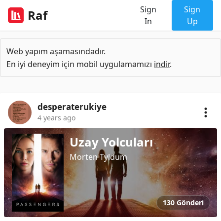
Sign
Sign
Raf
In
Up
Web yapım aşamasındadır.
En iyi deneyim için mobil uygulamamızı
indir
.
desperaterukiye
4 years ago
Uzay Yolcuları
Morten Tyldum
130 Gönderi