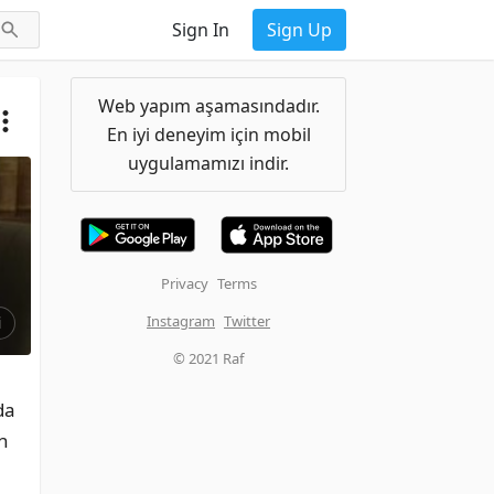
Sign In
Sign Up
Web yapım aşamasındadır.
En iyi deneyim için mobil
uygulamamızı indir.
Privacy
Terms
Instagram
Twitter
i
© 2021 Raf
a 
n 