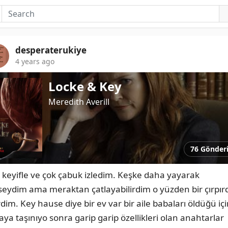
desperaterukiye
4 years ago
Locke & Key
Meredith Averill
76 Gönder
 keyifle ve çok çabuk izledim. Keşke daha yayarak 
eseydim ama meraktan çatlayabilirdim o yüzden bir çırpırd
rdim. Key hause diye bir ev var bir aile babaları öldüğü içi
aya taşınıyo sonra garip garip özellikleri olan anahtarlar 