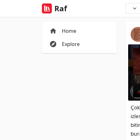
Raf
Home
Explore
Çok
izl
biti
bur