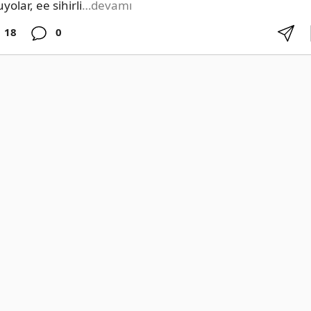
yolar, ee sihirli
…devamı
18
0