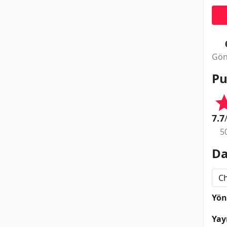
Gön
Pu
7.7
5
Da
Ch
Yö
Yay