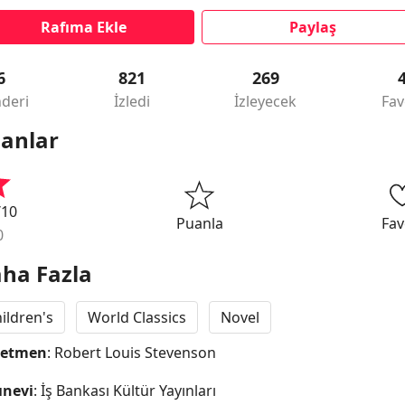
Rafıma Ekle
Paylaş
6
821
269
deri
İzledi
İzleyecek
Fav
anlar
/10
Puanla
Fav
0
ha Fazla
ildren's
World Classics
Novel
netmen
: Robert Louis Stevenson
ınevi
: İş Bankası Kültür Yayınları