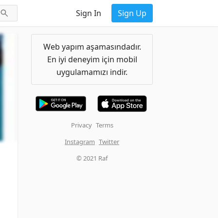
Sign In
Sign Up
Web yapım aşamasındadır.
En iyi deneyim için mobil
uygulamamızı indir.
Privacy
Terms
Instagram
Twitter
© 2021 Raf