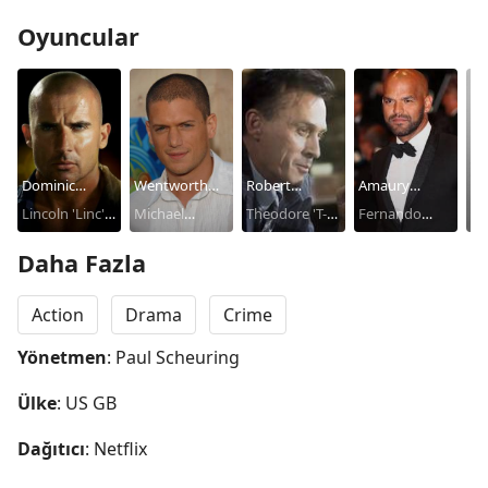
Oyuncular
Dominic
Wentworth
Robert
Amaury
Sa
Purcell
Lincoln 'Linc'
Miller
Michael
Knepper
Theodore 'T-
Nolasco
Fernando
Cal
Sa
Burrows
Scofield
Bag' Bagwell
Sucre
Daha Fazla
Action
Drama
Crime
Yönetmen
: Paul Scheuring
Ülke
: US GB
Dağıtıcı
: Netflix