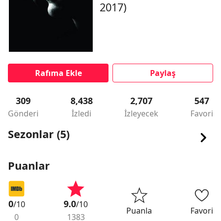
2017)
Rafıma Ekle
Paylaş
309
8,438
2,707
547
Gönderi
İzledi
İzleyecek
Favori
Sezonlar (5)
Puanlar
0
9.0
/10
/10
Puanla
Favori
0
1383