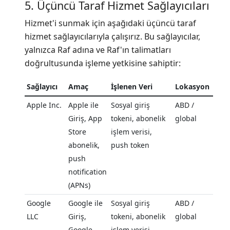
5. Üçüncü Taraf Hizmet Sağlayıcıları
Hizmet'i sunmak için aşağıdaki üçüncü taraf
hizmet sağlayıcılarıyla çalışırız. Bu sağlayıcılar,
yalnızca Raf adına ve Raf'ın talimatları
doğrultusunda işleme yetkisine sahiptir:
Sağlayıcı
Amaç
İşlenen Veri
Lokasyon
Apple Inc.
Apple ile
Sosyal giriş
ABD /
Giriş, App
tokeni, abonelik
global
Store
işlem verisi,
abonelik,
push token
push
notification
(APNs)
Google
Google ile
Sosyal giriş
ABD /
LLC
Giriş,
tokeni, abonelik
global
Google
işlem verisi