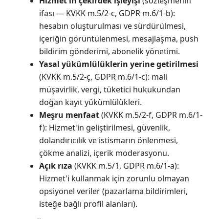
Hizmet'in çekirdek işleyişi
(sözleşmenin
ifası — KVKK m.5/2-c, GDPR m.6/1-b):
hesabın oluşturulması ve sürdürülmesi,
içeriğin görüntülenmesi, mesajlaşma, push
bildirim gönderimi, abonelik yönetimi.
Yasal yükümlülüklerin yerine getirilmesi
(KVKK m.5/2-ç, GDPR m.6/1-c): mali
müşavirlik, vergi, tüketici hukukundan
doğan kayıt yükümlülükleri.
Meşru menfaat
(KVKK m.5/2-f, GDPR m.6/1-
f): Hizmet'in geliştirilmesi, güvenlik,
dolandırıcılık ve istismarın önlenmesi,
çökme analizi, içerik moderasyonu.
Açık rıza
(KVKK m.5/1, GDPR m.6/1-a):
Hizmet'i kullanmak için zorunlu olmayan
opsiyonel veriler (pazarlama bildirimleri,
isteğe bağlı profil alanları).