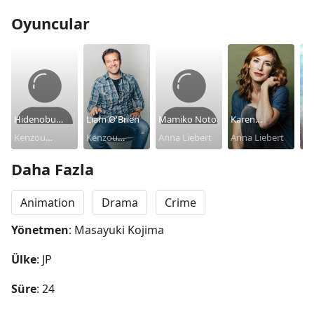
Oyuncular
Hidenobu
Liam O'Brien
Mamiko Noto
Karen
N
Kiuchi
Kenzou
Kenzou
Anna Liebert
Strassman
Anna Liebert
Sa
Jo
Tenma
Tenma
Daha Fazla
Animation
Drama
Crime
Yönetmen
: Masayuki Kojima
Ülke
: JP
Süre
: 24