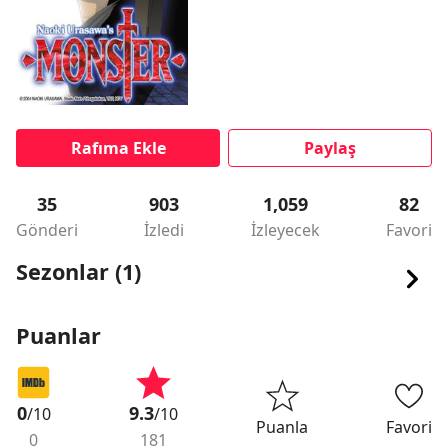
Rafıma Ekle
Paylaş
35
903
1,059
82
Gönderi
İzledi
İzleyecek
Favori
Sezonlar (1)
Puanlar
0
9.3
/10
/10
Puanla
Favori
0
181