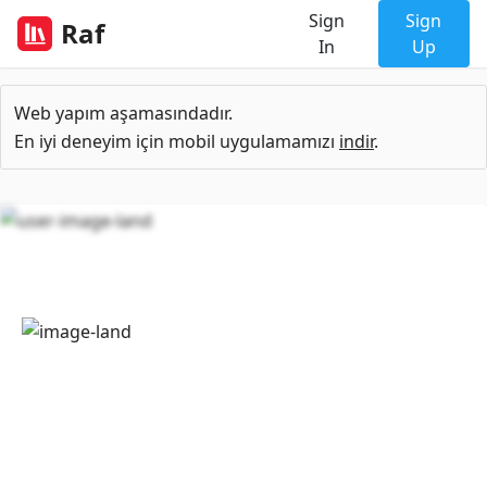
Sign
Sign
Raf
In
Up
Web yapım aşamasındadır.
En iyi deneyim için mobil uygulamamızı
indir
.