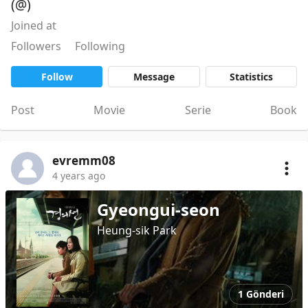
(@)
Joined at
Followers
Following
Follow
Message
Statistics
Post
Movie
Serie
Book
evremm08
4 years ago
Gyeongui-seon
Heung-sik Park
1 Gönderi