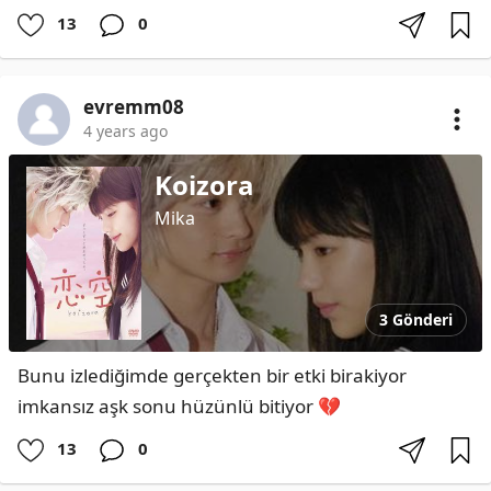
13
0
evremm08
4 years ago
Koizora
Mika
3 Gönderi
Bunu izlediğimde gerçekten bir etki birakiyor 
imkansız aşk sonu hüzünlü bitiyor 💔
13
0