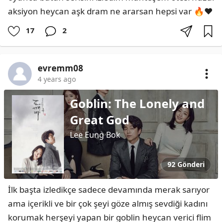
aksiyon heycan aşk dram ne ararsan hepsi var 🔥❤️
17
2
evremm08
4 years ago
Goblin: The Lonely and
Great God
Lee Eung Bok
92 Gönderi
İlk başta izledikçe sadece devamında merak sarıyor 
ama içerikli ve bir çok şeyi göze almış sevdiği kadını 
korumak herşeyi yapan bir goblin heycan verici flim 