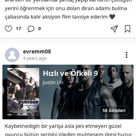
yerini öğrenmek için onu dolan diran adamı bulma 
çabasında kalır aksiyon flim tavsiye ederim 🖤
17
0
evremm08
4 years ago
Hızlı ve Öfkeli 9
Justin Lin
58 Gönderi
Kaybetnedigin bir yarişa asla pes etmeyen güzel 
oyuncu bütün serisini izledim muhteşem ötesi huzur 