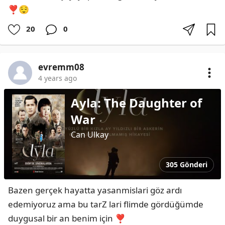
❣️😌
20
0
evremm08
4 years ago
Ayla: The Daughter of
War
Can Ulkay
305 Gönderi
Bazen gerçek hayatta yasanmislari göz ardı 
edemiyoruz ama bu tarZ lari flimde gördüğümde 
duygusal bir an benim için ❣️