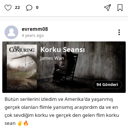
22
0
evremm08
4 years ago
Korku Seansı
James Wan
94 Gönderi
Bütün serilerini izledim ve Amerika'da yaşanmış 
gerçek olanları flimle yansımış araştırdım da ve en 
çok sevdiğim korku ve gerçek den gelen flim korku 
sean ✌️🔥