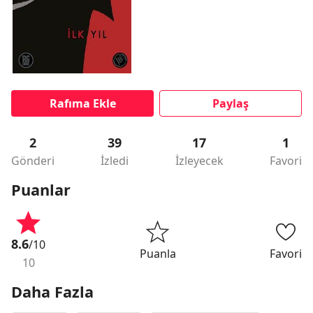
Rafıma Ekle
Paylaş
2
39
17
1
Gönderi
İzledi
İzleyecek
Favori
Puanlar
8.6
/10
Puanla
Favori
10
Daha Fazla