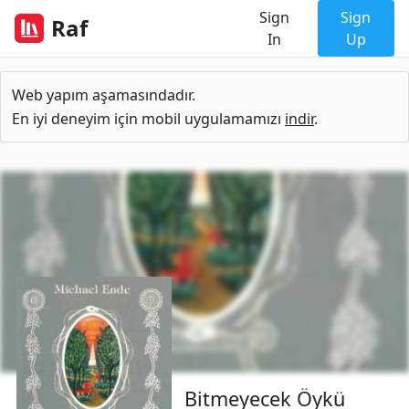
Sign
Sign
Raf
In
Up
Web yapım aşamasındadır.
En iyi deneyim için mobil uygulamamızı
indir
.
Bitmeyecek Öykü