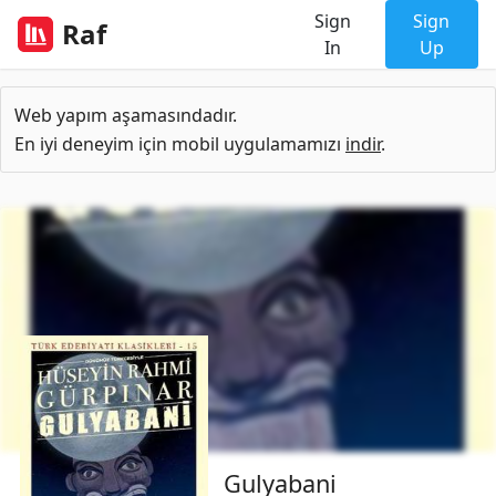
Sign
Sign
Raf
In
Up
Web yapım aşamasındadır.
En iyi deneyim için mobil uygulamamızı
indir
.
Gulyabani