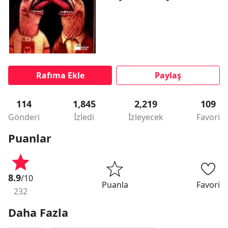
Rafıma Ekle
Paylaş
114
1,845
2,219
109
Gönderi
İzledi
İzleyecek
Favori
Puanlar
8.9
/10
Puanla
Favori
232
Daha Fazla