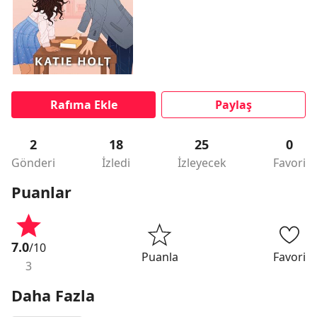
Rafıma Ekle
Paylaş
2
18
25
0
Gönderi
İzledi
İzleyecek
Favori
Puanlar
7.0
/10
Puanla
Favori
3
Daha Fazla