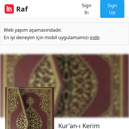
Sign
Sign
Raf
In
Up
Web yapım aşamasındadır.
En iyi deneyim için mobil uygulamamızı
indir
.
Kur'an-ı Kerim