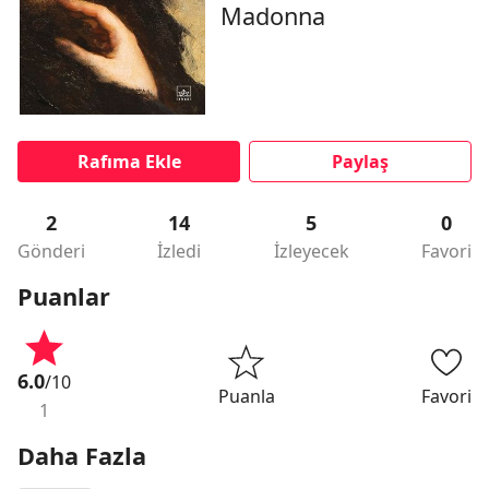
Madonna
Rafıma Ekle
Paylaş
2
14
5
0
Gönderi
İzledi
İzleyecek
Favori
Puanlar
6.0
/10
Puanla
Favori
1
Daha Fazla