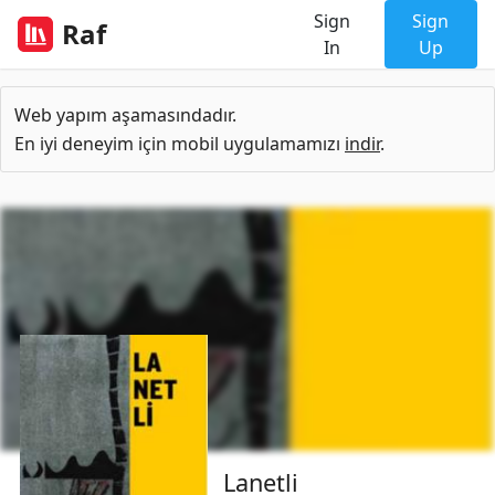
Sign
Sign
Raf
In
Up
Web yapım aşamasındadır.
En iyi deneyim için mobil uygulamamızı
indir
.
Lanetli