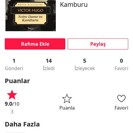
Kamburu
Rafıma Ekle
Paylaş
1
14
5
0
Gönderi
İzledi
İzleyecek
Favori
Puanlar
9.0
/10
Puanla
Favori
3
Daha Fazla