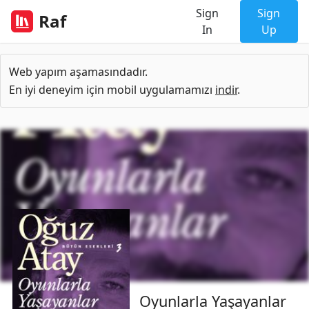
Sign
Sign
Raf
In
Up
Web yapım aşamasındadır.
En iyi deneyim için mobil uygulamamızı
indir
.
Oyunlarla Yaşayanlar