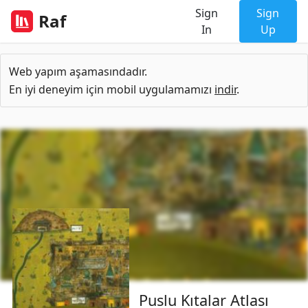
Sign
Sign
Raf
In
Up
Web yapım aşamasındadır.
En iyi deneyim için mobil uygulamamızı
indir
.
Puslu Kıtalar Atlası