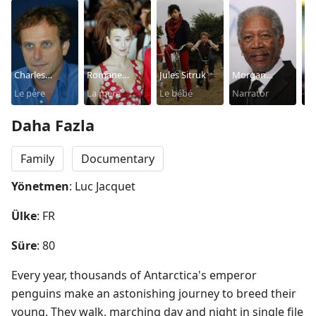
Charles
Romane
Jules Sitruk
Morgan
Am
Berling
Le père
Bohringer
La mère
Le bébé
Freeman
Narrator
Ba
Na
Daha Fazla
Family
Documentary
Yönetmen
: Luc Jacquet
Ülke
: FR
Süre
: 80
Every year, thousands of Antarctica's emperor 
penguins make an astonishing journey to breed their 
young. They walk, marching day and night in single file 