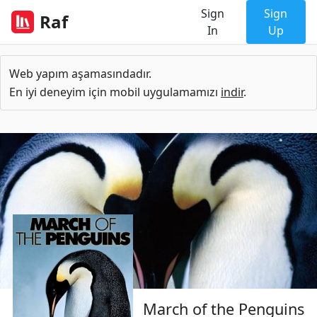
Sign
Sign
Raf
In
Up
Web yapım aşamasındadır.
En iyi deneyim için mobil uygulamamızı
indir
.
March of the Penguins