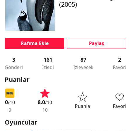
(2005)
Rafıma Ekle
Paylaş
3
161
87
2
Gönderi
İzledi
İzleyecek
Favori
Puanlar
0
8.0
/10
/10
Puanla
Favori
0
10
Oyuncular