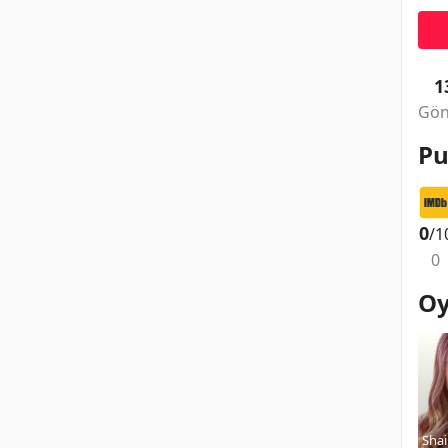
1
Gön
Pu
0
/1
0
Oy
Shai