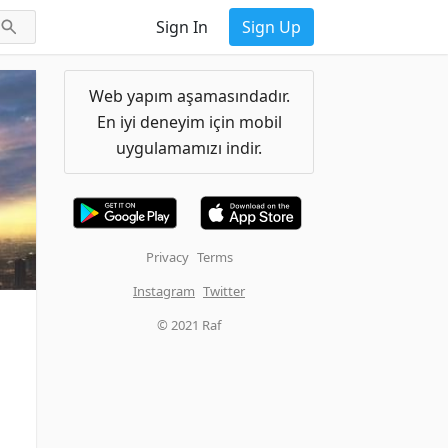
Sign In
Sign Up
Web yapım aşamasındadır.
En iyi deneyim için mobil
uygulamamızı indir.
Privacy
Terms
Instagram
Twitter
© 2021 Raf