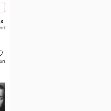
48
ori
ori
Zoë Kravitz
Miles Teller
Tony Goldwyn
Ansel Elgort