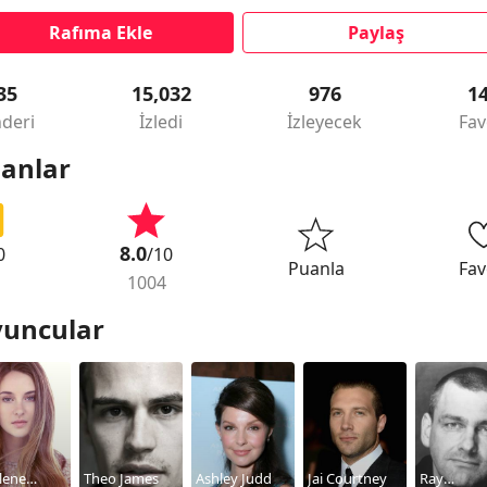
Rafıma Ekle
Paylaş
35
15,032
976
1
deri
İzledi
İzleyecek
Fav
anlar
8.0
0
/10
Puanla
Fav
1004
uncular
lene
Theo James
Ashley Judd
Jai Courtney
Ray