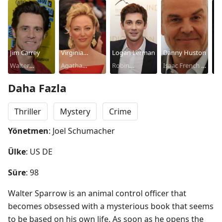
Jim Carrey
Virginia
Logan Lerman
Danny Huston
Ly
Walter
Madsen
Agatha
Robin
Isaac French /
Su
Sparrow /
Sparrow /
Sparrow
Dr. Miles
/ 
Daha Fazla
Fingerling
Fabrizia
Phoenix
/ 
Fi
Thriller
Mystery
Crime
Mo
Yönetmen
: Joel Schumacher
Ülke
: US DE
Süre
: 98
Walter Sparrow is an animal control officer that 
becomes obsessed with a mysterious book that seems 
to be based on his own life. As soon as he opens the 