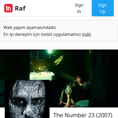
Sign
Sign
Raf
In
Up
Web yapım aşamasındadır.
En iyi deneyim için mobil uygulamamızı
indir
.
The Number 23 (2007)