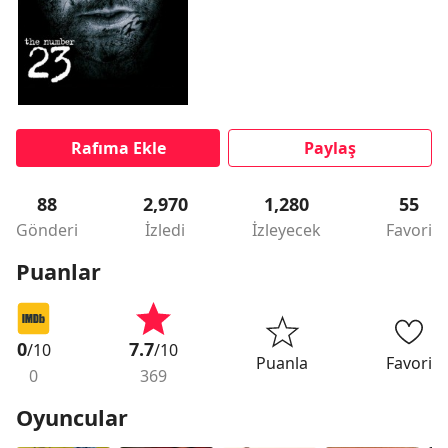
Rafıma Ekle
Paylaş
88
2,970
1,280
55
Gönderi
İzledi
İzleyecek
Favori
Puanlar
0
7.7
/10
/10
Puanla
Favori
0
369
Oyuncular