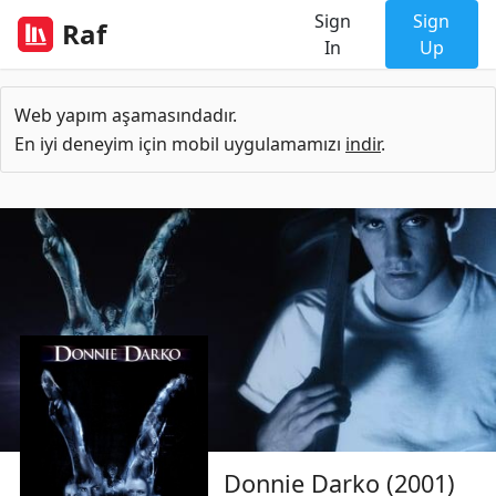
Sign
Sign
Raf
In
Up
Web yapım aşamasındadır.
En iyi deneyim için mobil uygulamamızı
indir
.
Donnie Darko (2001)