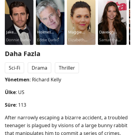
Jake
Holmes
Maggie
Daveigh
Ma
Gyllenhaal
Donnie Darko
Osborne
Eddie Darko
Gyllenhaal
Elizabeth
Chase
Samantha
Mc
Ro
Darko
Darko
Daha Fazla
Sci-Fi
Drama
Thriller
Yönetmen
: Richard Kelly
Ülke
: US
Süre
: 113
After narrowly escaping a bizarre accident, a troubled 
teenager is plagued by visions of a large bunny rabbit 
that manipulates him to commit a series of crimes.