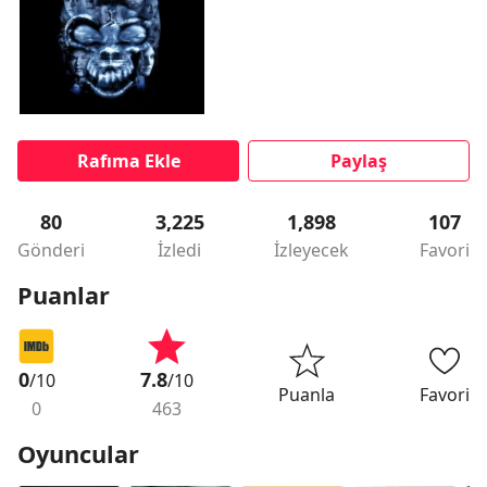
Rafıma Ekle
Paylaş
80
3,225
1,898
107
Gönderi
İzledi
İzleyecek
Favori
Puanlar
0
7.8
/10
/10
Puanla
Favori
0
463
Oyuncular