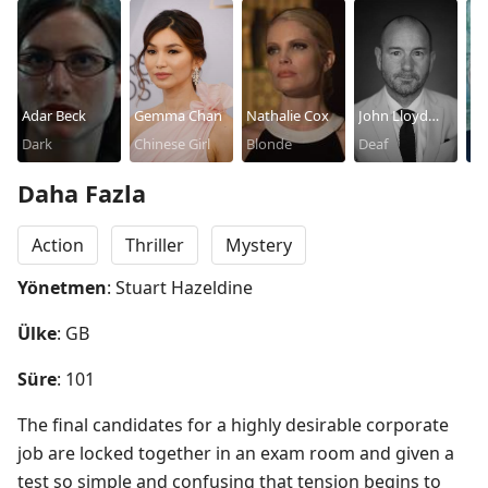
Adar Beck
Gemma Chan
Nathalie Cox
John Lloyd
Ch
Dark
Chinese Girl
Blonde
Fillingham
Deaf
Iw
Bl
Daha Fazla
Action
Thriller
Mystery
Yönetmen
: Stuart Hazeldine
Ülke
: GB
Süre
: 101
The final candidates for a highly desirable corporate 
job are locked together in an exam room and given a 
test so simple and confusing that tension begins to 