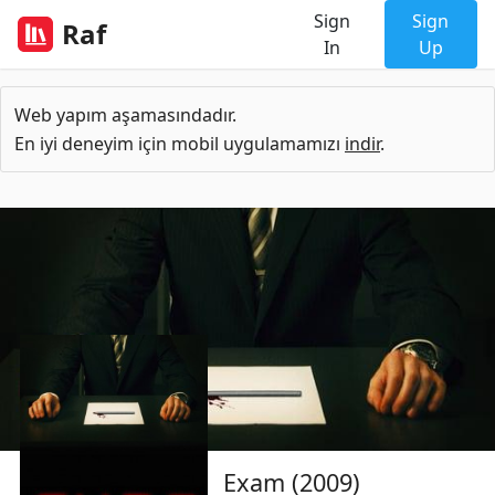
Sign
Sign
Raf
In
Up
Web yapım aşamasındadır.
En iyi deneyim için mobil uygulamamızı
indir
.
Exam (2009)