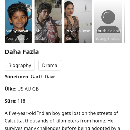
Sunny Pawar
Abhishek
Priyanka Bose
Khushi Solanki
Sh
Young Saroo
Bharate
Guddu
Kamla
Young Shekila
Ni
Sh
Daha Fazla
Biography
Drama
Yönetmen
: Garth Davis
Ülke
: US AU GB
Süre
: 118
A five-year-old Indian boy gets lost on the streets of 
Calcutta, thousands of kilometers from home. He 
survives many challenges before being adopted by a 