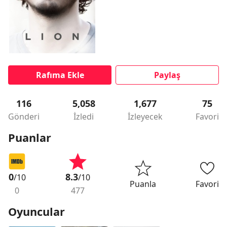
Rafıma Ekle
Paylaş
116
5,058
1,677
75
Gönderi
İzledi
İzleyecek
Favori
Puanlar
0
8.3
/10
/10
Puanla
Favori
0
477
Oyuncular