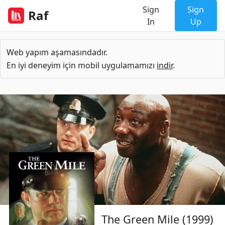
Sign
Sign
Raf
In
Up
Web yapım aşamasındadır.
En iyi deneyim için mobil uygulamamızı
indir
.
The Green Mile (1999)