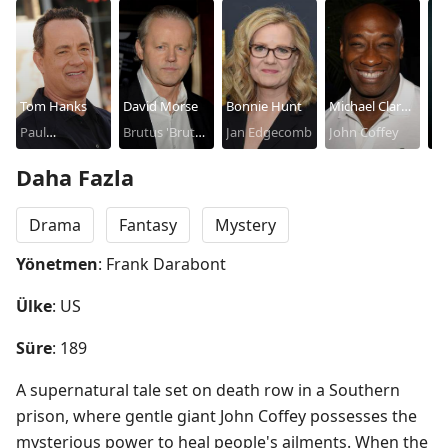
Tom Hanks
David Morse
Bonnie Hunt
Michael Clarke
Ja
Paul
Brutus 'Brutal'
Jan Edgecomb
Duncan
John Coffey
Cr
Wa
Edgecomb
Howell
Mo
Daha Fazla
Drama
Fantasy
Mystery
Yönetmen
: Frank Darabont
Ülke
: US
Süre
: 189
A supernatural tale set on death row in a Southern 
prison, where gentle giant John Coffey possesses the 
mysterious power to heal people's ailments. When the 