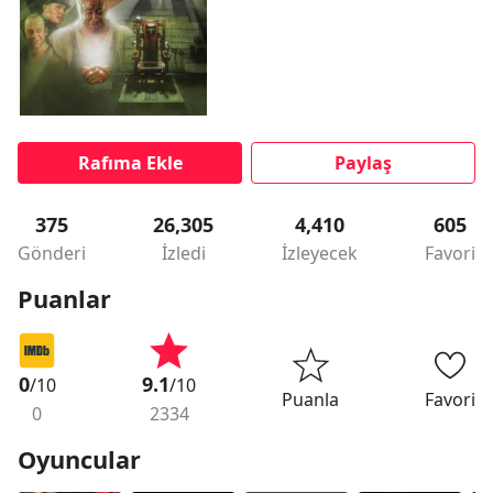
Rafıma Ekle
Paylaş
375
26,305
4,410
605
Gönderi
İzledi
İzleyecek
Favori
Puanlar
0
9.1
/10
/10
Puanla
Favori
0
2334
Oyuncular