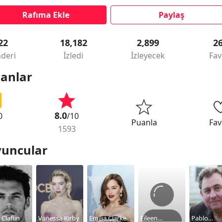
Rafıma Ekle
Paylaş
22
18,182
2,899
2
deri
İzledi
İzleyecek
Fav
anlar
8.0
0
/10
Puanla
Fav
1593
uncular
Claflin
Vanessa Kirby
Emilia Clarke
Eileen
Pablo