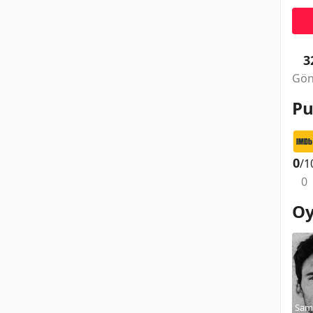
3
Gön
Pu
0
/1
0
Oy
Sam 