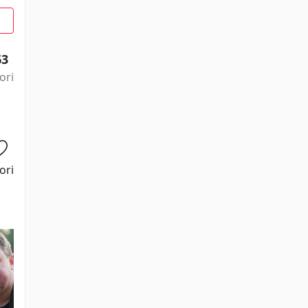
63
ori
ori
Gabrielle
Henri Charles
Samantha
Brendan Coyle