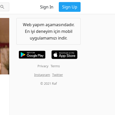
Sign In
Sign Up
Web yapım aşamasındadır.
En iyi deneyim için mobil
uygulamamızı indir.
Privacy
Terms
Instagram
Twitter
© 2021 Raf