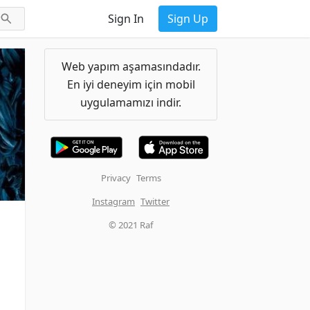
Sign In
Sign Up
Web yapım aşamasındadır.
En iyi deneyim için mobil
uygulamamızı indir.
Privacy
Terms
Instagram
Twitter
© 2021 Raf