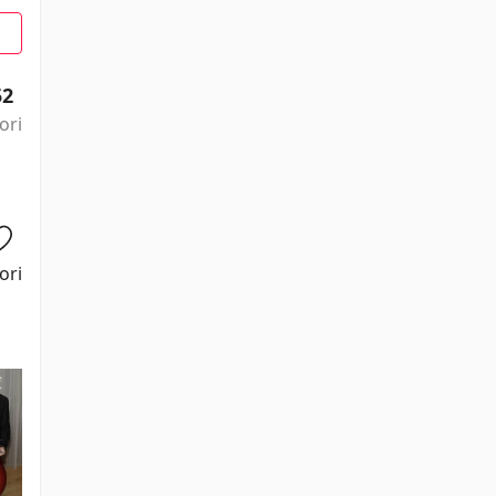
52
ori
ori
Joanna
Albert Finney
Richard E.
Christopher