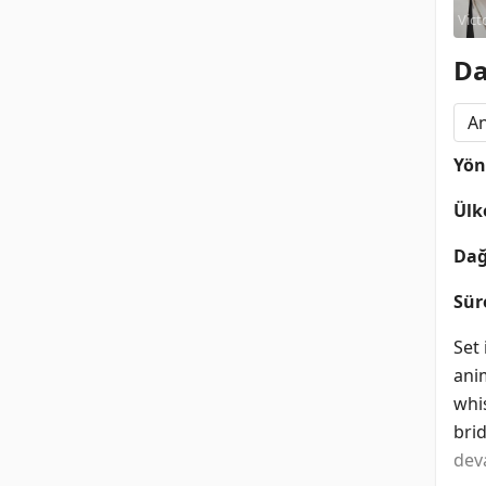
Vict
Dor
Da
A
Yö
Ülk
Dağ
Sür
Set 
anim
whi
brid
dev