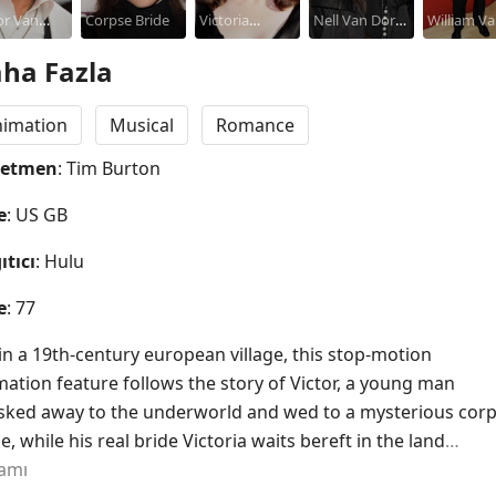
or Van
Bonham
Corpse Bride
Victoria
Nell Van Dort /
Whitehou
William V
t
Carter
Everglot
Hildegarde
Dort /
ha Fazla
Mayhew /
Paul The 
nimation
Musical
Romance
Waiter
netmen
: Tim Burton
e
: US GB
ıtıcı
: Hulu
e
: 77
in a 19th-century european village, this stop-motion 
ation feature follows the story of Victor, a young man 
sked away to the underworld and wed to a mysterious corp
e, while his real bride Victoria waits bereft in the land
…
amı