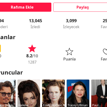
Rafıma Ekle
Paylaş
94
13,045
3,099
2
deri
İzledi
İzleyecek
Fav
anlar
8.2
0
/10
Puanla
Fav
1287
uncular
nny Depp
Helena
Emily Watson
Tracey Ullman
Paul