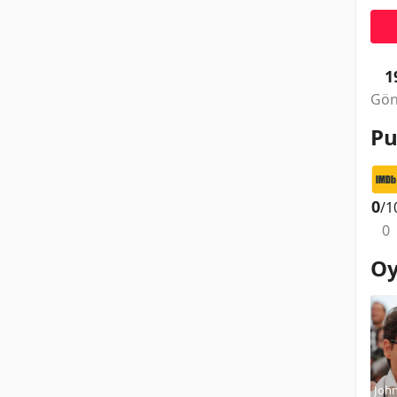
1
Gön
Pu
0
/1
0
Oy
Joh