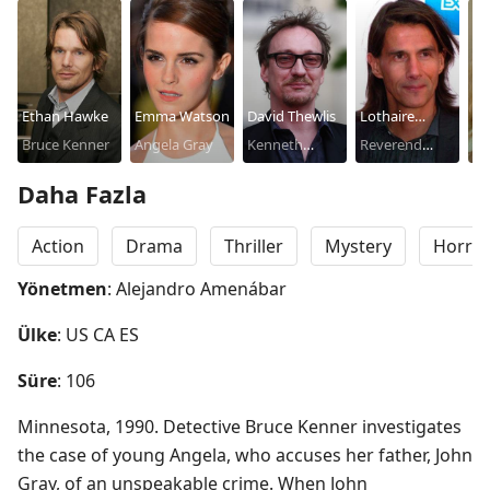
Ethan Hawke
Emma Watson
David Thewlis
Lothaire
Da
Bruce Kenner
Angela Gray
Kenneth
Bluteau
Reverend
Ro
Raines
Beaumont
Daha Fazla
Action
Drama
Thriller
Mystery
Horro
Yönetmen
: Alejandro Amenábar
Ülke
: US CA ES
Süre
: 106
Minnesota, 1990. Detective Bruce Kenner investigates 
the case of young Angela, who accuses her father, John 
Gray, of an unspeakable crime. When John 