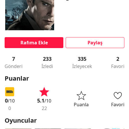
Rafıma Ekle
Paylaş
7
233
335
2
Gönderi
İzledi
İzleyecek
Favori
Puanlar
0
5.1
/10
/10
Puanla
Favori
0
22
Oyuncular