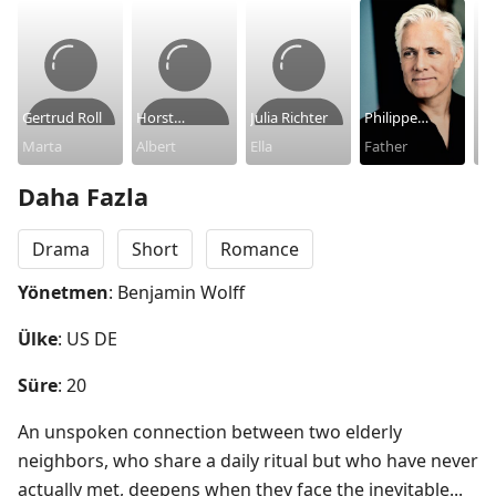
Gertrud Roll
Horst
Julia Richter
Philippe
Ri
Marta
Westphal
Albert
Ella
Brenninkmeye
Father
Br
Yo
r
W
Daha Fazla
Drama
Short
Romance
Yönetmen
: Benjamin Wolff
Ülke
: US DE
Süre
: 20
An unspoken connection between two elderly 
neighbors, who share a daily ritual but who have never 
actually met, deepens when they face the inevitable... 