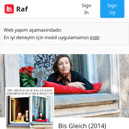
Sign
Sign
Raf
In
Up
Web yapım aşamasındadır.
En iyi deneyim için mobil uygulamamızı
indir
.
Bis Gleich (2014)