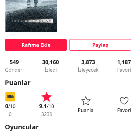
Rafıma Ekle
Paylaş
549
30,160
3,873
1,187
Gönderi
İzledi
İzleyecek
Favori
Puanlar
0
9.1
/10
/10
Puanla
Favori
0
3239
Oyuncular