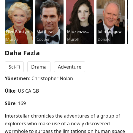
Ellen Burstyn
Matthew
Mackenzie
John Lithgow
Ti
Murph
McConaughey
Cooper
Foy
Murph
Donald
Ch
T
Daha Fazla
Sci-Fi
Drama
Adventure
Yönetmen
: Christopher Nolan
Ülke
: US CA GB
Süre
: 169
Interstellar chronicles the adventures of a group of 
explorers who make use of a newly discovered 
wormhole to surpass the limitations on human space 