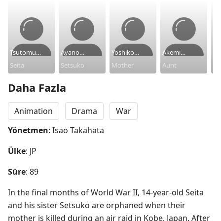
Tsutomu
Ayano
Yoshiko
Akemi
Tatsumi
Seita
Shiraishi
Setsuko
Shinohara
Mother
Yamaguchi
Aunt
Ta
Na
Daha Fazla
Animation
Drama
War
Yönetmen
: Isao Takahata
Ülke
: JP
Süre
: 89
In the final months of World War II, 14-year-old Seita 
and his sister Setsuko are orphaned when their 
mother is killed during an air raid in Kobe, Japan. After 