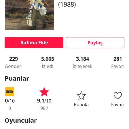
(1988)
Rafıma Ekle
Paylaş
229
5,665
3,184
281
Gönderi
İzledi
İzleyecek
Favori
Puanlar
0
9.1
/10
/10
Puanla
Favori
0
982
Oyuncular