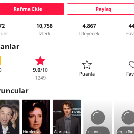
Rafıma Ekle
Paylaş
72
10,758
4,867
4
deri
İzledi
İzleyecek
Fav
anlar
9.0
0
/10
Puanla
Fav
1249
uncular
erto
Nicoletta
Giorgio
Giustino
Sergio Bin