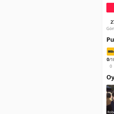
2
Gön
Pu
0
/1
0
Oy
Rob