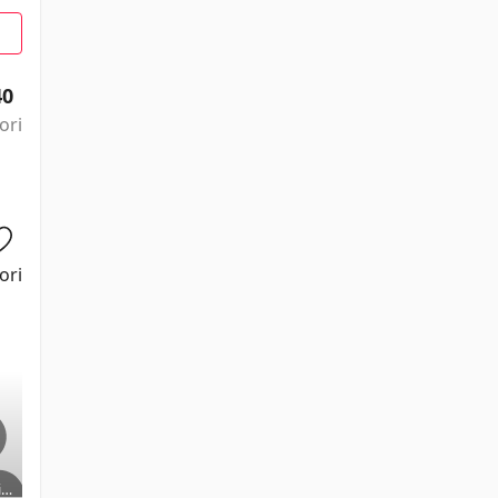
40
ori
ori
i
Marisa
Horst
Lidia Alfonsi
Giuliana