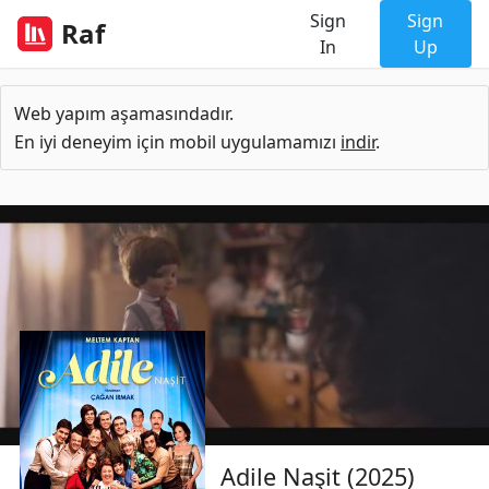
Sign
Sign
Raf
In
Up
Web yapım aşamasındadır.
En iyi deneyim için mobil uygulamamızı
indir
.
Adile Naşit (2025)