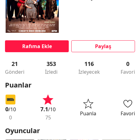
Rafıma Ekle
Paylaş
21
353
116
0
Gönderi
İzledi
İzleyecek
Favori
Puanlar
0
7.1
/10
/10
Puanla
Favori
0
75
Oyuncular