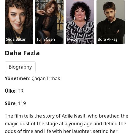
Seda Bakan
Tülin Özen
Meltem
Bora Akkaş
Kaptan
Daha Fazla
Biography
Yönetmen
: Çagan Irmak
Ülke
: TR
Süre
: 119
The film tells the story of Adile Nasit, who breathed the 
magic dust of the stage at a young age and defied the 
odds of time and life with her laughter, setting her 