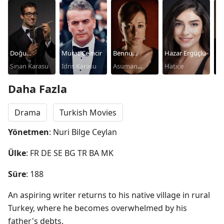
Doğu
Murat Cemcir
Bennu
Hazar Ergüçlü
Se
Demirkol
Sinan Karasu
Idris Karasu
Yıldırımlar
Asuman
Hatice
Su
Karasu
Daha Fazla
Drama
Turkish Movies
Yönetmen
: Nuri Bilge Ceylan
Ülke
: FR DE SE BG TR BA MK
Süre
: 188
An aspiring writer returns to his native village in rural 
Turkey, where he becomes overwhelmed by his 
father's debts.