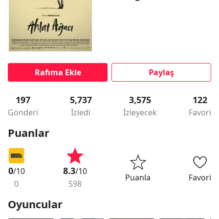
Rafıma Ekle
Paylaş
197
5,737
3,575
122
Gönderi
İzledi
İzleyecek
Favori
Puanlar
0
8.3
/10
/10
Puanla
Favori
0
598
Oyuncular