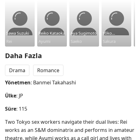
Sawa Suzuki
Reiko Kataoka
Aya Sugimoto
Yôko
Hi
Rei
Ayumi
Saeko
Nakajima
Sakura
Su
Do
Daha Fazla
Drama
Romance
Yönetmen
: Banmei Takahashi
Ülke
: JP
Süre
: 115
Two Tokyo sex workers navigate their dual lives: Rei 
works as an S&M dominatrix and performs in amateur 
theatre, while Ayumi works as a call girl and lives with 