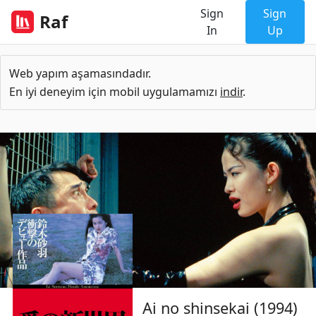
Sign
Sign
Raf
In
Up
Web yapım aşamasındadır.
En iyi deneyim için mobil uygulamamızı
indir
.
Ai no shinsekai (1994)