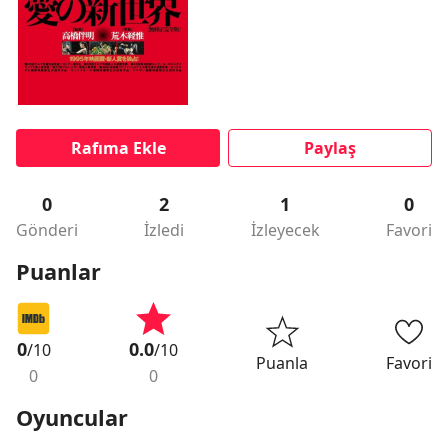
Rafıma Ekle
Paylaş
0
2
1
0
Gönderi
İzledi
İzleyecek
Favori
Puanlar
0
0.0
/10
/10
Puanla
Favori
0
0
Oyuncular