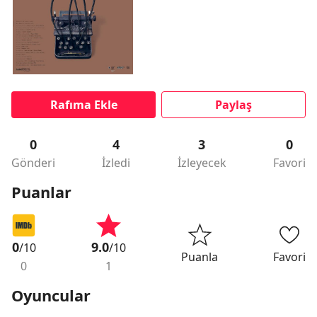
Rafıma Ekle
Paylaş
0
4
3
0
Gönderi
İzledi
İzleyecek
Favori
Puanlar
0
9.0
/10
/10
Puanla
Favori
0
1
Oyuncular