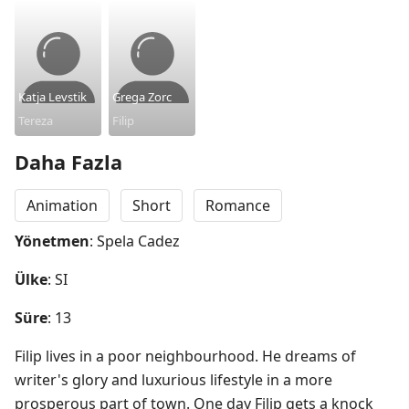
Katja Levstik
Grega Zorc
Tereza
Filip
Daha Fazla
Animation
Short
Romance
Yönetmen
: Spela Cadez
Ülke
: SI
Süre
: 13
Filip lives in a poor neighbourhood. He dreams of 
writer's glory and luxurious lifestyle in a more 
prosperous part of town. One day Filip gets a knock 