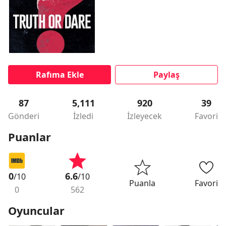
Rafıma Ekle
Paylaş
87
5,111
920
39
Gönderi
İzledi
İzleyecek
Favori
Puanlar
0
6.6
/10
/10
Puanla
Favori
0
562
Oyuncular