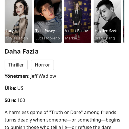
Lucy Hale
Tyler Posey
Violett Beane
Hayden Szeto
So
Olivia Barron
Lucas Moreno
Markie
Brad Chang
Pe
Cameron
Am
Daha Fazla
Thriller
Horror
Yönetmen
: Jeff Wadlow
Ülke
: US
Süre
: 100
A harmless game of "Truth or Dare" among friends 
turns deadly when someone—or something—begins 
to punish those who tell a lie—or refuse the dare.