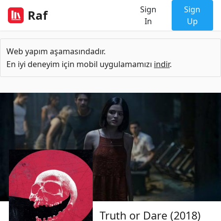
Sign
Sign
Raf
In
Up
Web yapım aşamasındadır.
En iyi deneyim için mobil uygulamamızı
indir
.
Truth or Dare (2018)