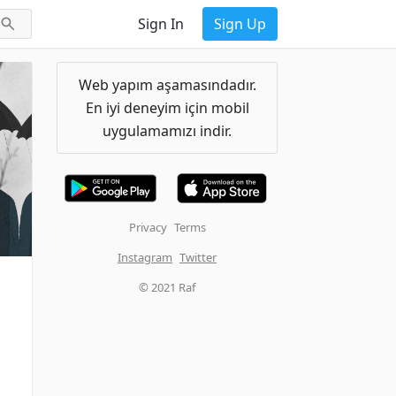
Sign In
Sign Up
Web yapım aşamasındadır.
En iyi deneyim için mobil
uygulamamızı indir.
Privacy
Terms
Instagram
Twitter
© 2021 Raf