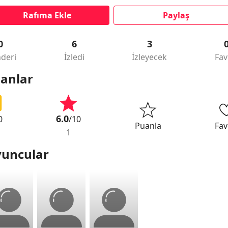
Rafıma Ekle
Paylaş
0
6
3
deri
İzledi
İzleyecek
Fav
anlar
6.0
0
/10
Puanla
Fav
1
uncular