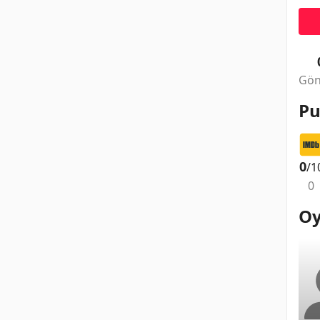
Gön
Pu
0
/1
0
Oy