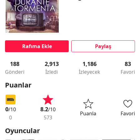
Rafıma Ekle
Paylaş
188
2,913
1,186
83
Gönderi
İzledi
İzleyecek
Favori
Puanlar
0
8.2
/10
/10
Puanla
Favori
0
573
Oyuncular