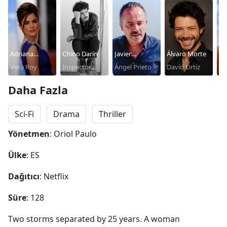
Adriana
Chino Darín
Javier
Álvaro Morte
No
Ugarte
Vera Roy
Inspector
Gutiérrez
Ángel Prieto
David Ortiz
Cl
Leyra
Daha Fazla
Sci-Fi
Drama
Thriller
Yönetmen
: Oriol Paulo
Ülke
: ES
Dağıtıcı
: Netflix
Süre
: 128
Two storms separated by 25 years. A woman 