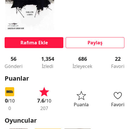
Rafıma Ekle
Paylaş
56
1,354
686
22
Gönderi
İzledi
İzleyecek
Favori
Puanlar
0
7.6
/10
/10
Puanla
Favori
0
207
Oyuncular