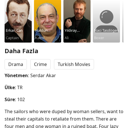
Erkan Can
Haldun
Yıldıray
Naci Tasdögen
El
Captain
Boysan
Kamil
Şahinler
Ali
Boxer
Pr
Daha Fazla
Drama
Crime
Turkish Movies
Yönetmen
: Serdar Akar
Ülke
: TR
Süre
: 102
The sailors who were duped by woman sellers, want to 
steal their capitals to retaliate from them. There are 
four men and one woman in a ruined boat. Four lazy 