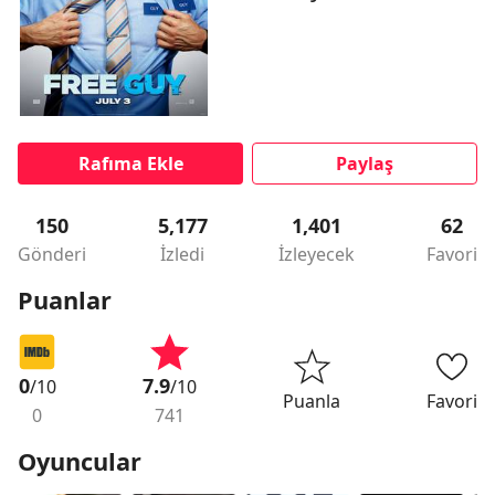
Rafıma Ekle
Paylaş
150
5,177
1,401
62
Gönderi
İzledi
İzleyecek
Favori
Puanlar
0
7.9
/10
/10
Puanla
Favori
0
741
Oyuncular