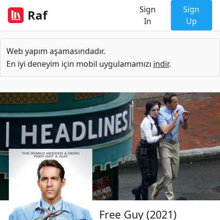
Sign
Sign
Raf
In
Up
Web yapım aşamasındadır.
En iyi deneyim için mobil uygulamamızı
indir
.
Free Guy (2021)