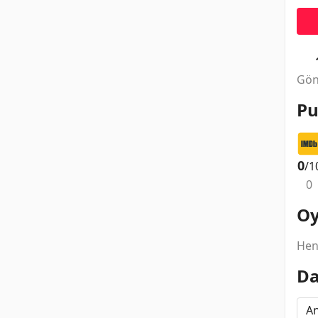
Gön
Pu
0
/1
0
Oy
Hen
Da
A