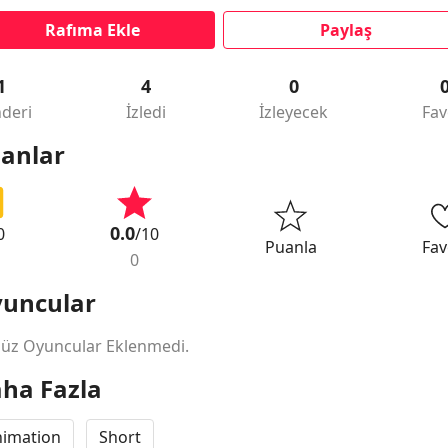
Rafıma Ekle
Paylaş
1
4
0
deri
İzledi
İzleyecek
Fav
anlar
0.0
0
/10
Puanla
Fav
0
uncular
üz Oyuncular Eklenmedi.
ha Fazla
nimation
Short