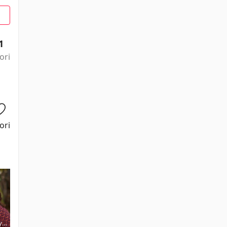
1
ori
ori
y
Jeffrey
David S.
Lois Kelly-
Jahnni St. John