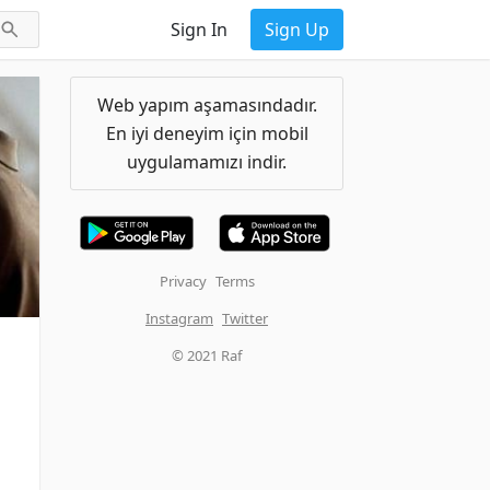
Sign In
Sign Up
Web yapım aşamasındadır.
En iyi deneyim için mobil
uygulamamızı indir.
Privacy
Terms
Instagram
Twitter
© 2021 Raf