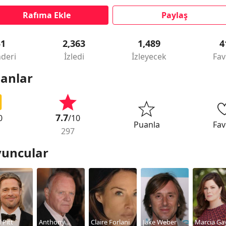
Rafıma Ekle
Paylaş
51
2,363
1,489
4
deri
İzledi
İzleyecek
Fav
anlar
7.7
0
/10
Puanla
Fav
297
uncular
 Pitt
Anthony
Claire Forlani
Jake Weber
Marcia Ga