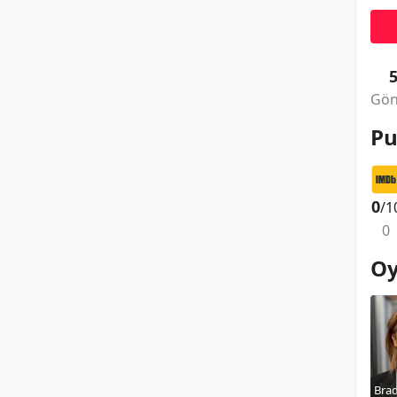
Gön
Pu
0
/1
0
Oy
Brad