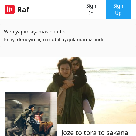
Sign
Sign
Raf
In
Up
Web yapım aşamasındadır.
En iyi deneyim için mobil uygulamamızı
indir
.
Joze to tora to sakana