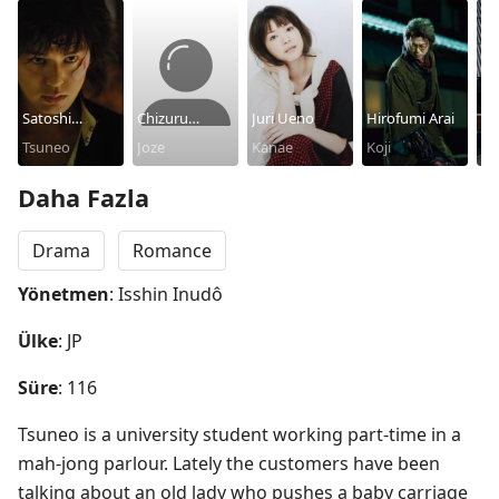
Satoshi
Chizuru
Juri Ueno
Hirofumi Arai
Yo
Tsumabuki
Tsuneo
Ikewaki
Joze
Kanae
Koji
Ar
Bo
Cl
Daha Fazla
Drama
Romance
Yönetmen
: Isshin Inudô
Ülke
: JP
Süre
: 116
Tsuneo is a university student working part-time in a 
mah-jong parlour. Lately the customers have been 
talking about an old lady who pushes a baby carriage 