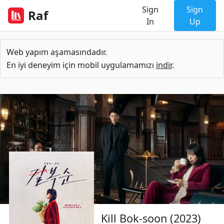
Sign
Sign
Raf
In
Up
Web yapım aşamasındadır.
En iyi deneyim için mobil uygulamamızı
indir
.
Kill Bok-soon (2023)