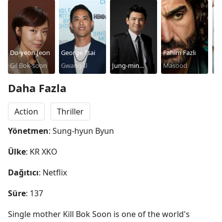
Do-yeon Jeon
George Tsai
Fahim Fazli
Gil Bok-soon
Gwang-Il
Jung-min
Masood
E
Hwang
Daha Fazla
Action
Thriller
Yönetmen
: Sung-hyun Byun
Ülke
: KR XKO
Dağıtıcı
: Netflix
Süre
: 137
Single mother Kill Bok Soon is one of the world's 