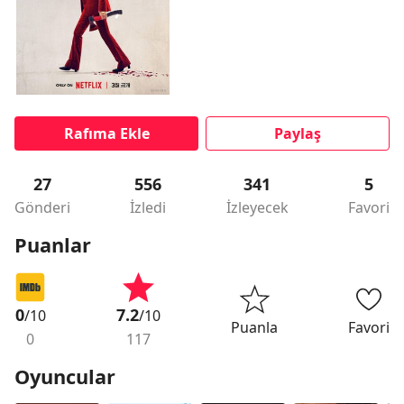
Rafıma Ekle
Paylaş
27
556
341
5
Gönderi
İzledi
İzleyecek
Favori
Puanlar
0
7.2
/10
/10
Puanla
Favori
0
117
Oyuncular