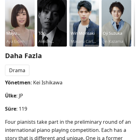
Mayu
Tôri
Win Morisaki
Oji Suzuka
As
Matsuoka
Aya Eiden
Matsuzaka
Akashi
Masaru Carlos
Jin Kazama
Ma
Takashima
Levi Anatole
Ta
Daha Fazla
Drama
Yönetmen
: Kei Ishikawa
Ülke
: JP
Süre
: 119
Four pianists take part in the preliminary round of an 
international piano playing competition. Each has a 
story that is different and unique. One is a former 