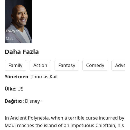
Dwayne
Johnson
Maui
Daha Fazla
Family
Action
Fantasy
Comedy
Adven
Yönetmen
: Thomas Kail
Ülke
: US
Dağıtıcı
: Disney+
In Ancient Polynesia, when a terrible curse incurred by 
Maui reaches the island of an impetuous Chieftain, his 