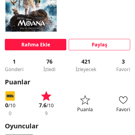
Rafıma Ekle
Paylaş
1
76
421
3
Gönderi
İzledi
İzleyecek
Favori
Puanlar
0
7.6
/10
/10
Puanla
Favori
0
9
Oyuncular